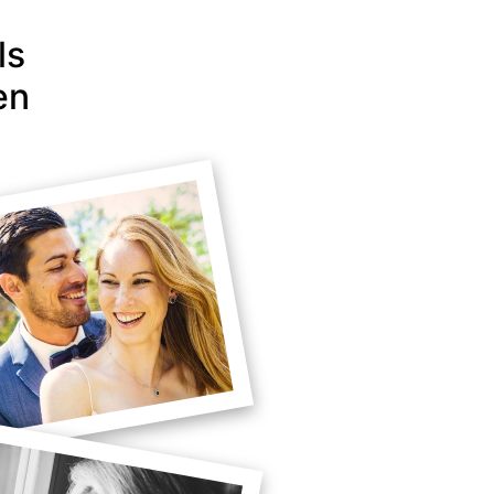
ls
en